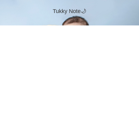
Tukky Note🌙