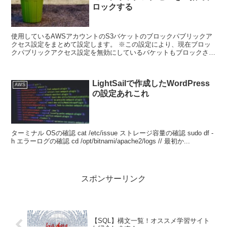
ロックする
使用しているAWSアカウントのS3バケットのブロックパブリックア
クセス設定をまとめて設定します。 ※この設定により、現在ブロッ
クパブリックアクセス設定を無効にしているバケットもブロックされ
るようになります。 S3コンソー...
LightSailで作成したWordPress
AWS
の設定あれこれ
ターミナル OSの確認 cat /etc/issue ストレージ容量の確認 sudo df -
h エラーログの確認 cd /opt/bitnami/apache2/logs // 最初か...
スポンサーリンク
【SQL】構文一覧！オススメ学習サイト