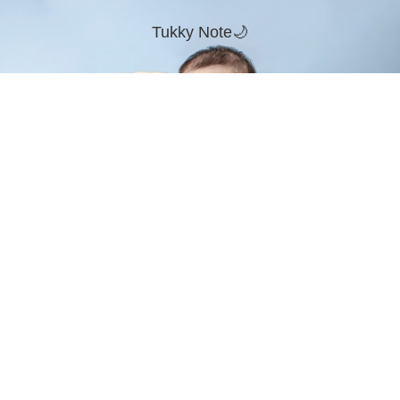
Tukky Note🌙